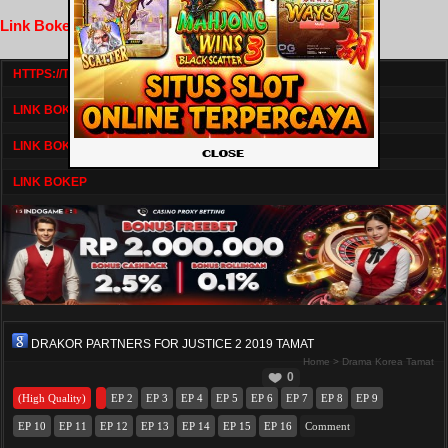
Link Bokep FilmNikmat
HTTPS://TV1.BOSKU21.CAM/
LINK BOKEP DRAMASERIAL
LINK BOKEP
LINK BOKEP
DRAKOR PARTNERS FOR JUSTICE 2 2019 TAMAT
Home
>
Drama Korea Tamat
0
(High Quality)
EP 2
EP 3
EP 4
EP 5
EP 6
EP 7
EP 8
EP 9
EP 10
EP 11
EP 12
EP 13
EP 14
EP 15
EP 16
Comment