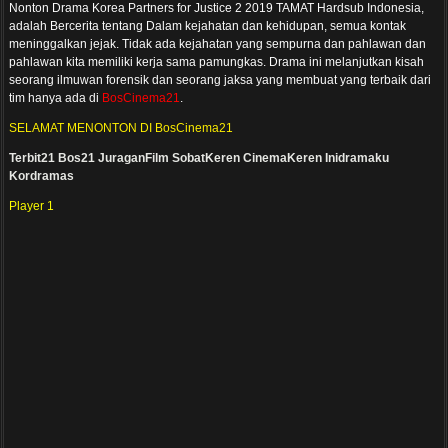
Nonton Drama Korea Partners for Justice 2 2019 TAMAT Hardsub Indonesia,
adalah Bercerita tentang Dalam kejahatan dan kehidupan, semua kontak
meninggalkan jejak. Tidak ada kejahatan yang sempurna dan pahlawan dan
pahlawan kita memiliki kerja sama pamungkas. Drama ini melanjutkan kisah
seorang ilmuwan forensik dan seorang jaksa yang membuat yang terbaik dari
tim hanya ada di
BosCinema21
.
SELAMAT MENONTON DI BosCinema21
Terbit21
Bos21
JuraganFilm
SobatKeren
CinemaKeren
Inidramaku
Kordramas
Player 1