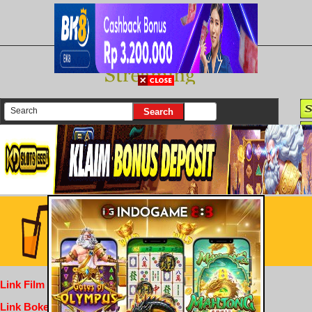
There are currently 25614 movies on our website
Login
Link Film Dewasa
Link Bokep Indofilm