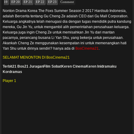
19
EP 20
EP 21
EP 22
EP 23
Comment
Nonton Drama Korea The Foxs Summer Season 2 2017 Hardsub Indonesia,
adalah Bercerita tentang Gu Cheng Ze adalah CEO dari Gu Mall Corporation.
Keluarga angkatnya telah menugasi dia dengan tugas mendidik putra kandung
mereka, Gu Jin Yu, untuk mengambil alih pemerintahan perusahaan keluarga.
Keluarga juga ingin Cheng Ze untuk memisahkan Jin Yu dari mantan
pacarnya, perancang busana Li Yan Shu, yang bekerja untuk perusahaan.
Akankah Cheng Ze menggunakan kesempatan ini untuk memenangkan hati
Yan Shu untuk dirinya sendiri? hanya ada di
BosCinema21
.
SELAMAT MENONTON DI BosCinema21
Terbit21
Bos21
JuraganFilm
SobatKeren
CinemaKeren
Inidramaku
Kordramas
Player 1