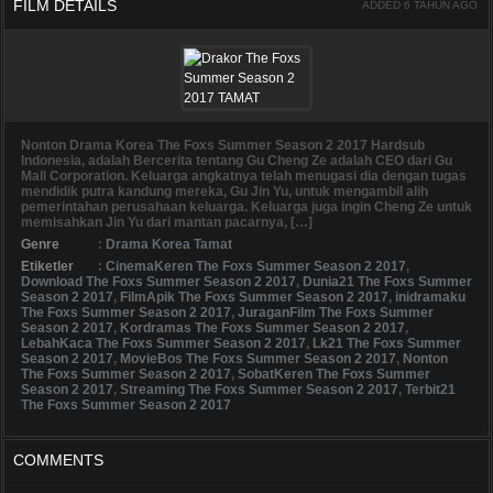
FILM DETAILS
ADDED 6 TAHUN AGO
Nonton Drama Korea The Foxs Summer Season 2 2017 Hardsub
Indonesia, adalah Bercerita tentang Gu Cheng Ze adalah CEO dari Gu
Mall Corporation. Keluarga angkatnya telah menugasi dia dengan tugas
mendidik putra kandung mereka, Gu Jin Yu, untuk mengambil alih
pemerintahan perusahaan keluarga. Keluarga juga ingin Cheng Ze untuk
memisahkan Jin Yu dari mantan pacarnya, […]
Genre
:
Drama Korea Tamat
Etiketler
:
CinemaKeren The Foxs Summer Season 2 2017
,
Download The Foxs Summer Season 2 2017
,
Dunia21 The Foxs Summer
Season 2 2017
,
FilmApik The Foxs Summer Season 2 2017
,
inidramaku
The Foxs Summer Season 2 2017
,
JuraganFilm The Foxs Summer
Season 2 2017
,
Kordramas The Foxs Summer Season 2 2017
,
LebahKaca The Foxs Summer Season 2 2017
,
Lk21 The Foxs Summer
Season 2 2017
,
MovieBos The Foxs Summer Season 2 2017
,
Nonton
The Foxs Summer Season 2 2017
,
SobatKeren The Foxs Summer
Season 2 2017
,
Streaming The Foxs Summer Season 2 2017
,
Terbit21
The Foxs Summer Season 2 2017
COMMENTS