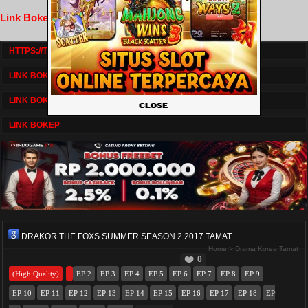
Link Bokep FilmNikmat
HTTPS://TV1.BOSKU21.CAM/
LINK BOKEP DRAMASERIAL
LINK BOKEP
LINK BOKEP
DRAKOR THE FOXS SUMMER SEASON 2 2017 TAMAT
Home
>
Drama Korea Tamat
0
(High Quality)
EP 2
EP 3
EP 4
EP 5
EP 6
EP 7
EP 8
EP 9
EP 10
EP 11
EP 12
EP 13
EP 14
EP 15
EP 16
EP 17
EP 18
EP