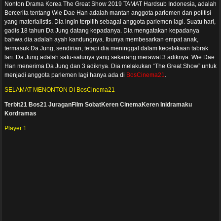
Nonton Drama Korea The Great Show 2019 TAMAT Hardsub Indonesia, adalah
Bercerita tentang Wie Dae Han adalah mantan anggota parlemen dan politisi
yang materialistis. Dia ingin terpilih sebagai anggota parlemen lagi. Suatu hari,
gadis 18 tahun Da Jung datang kepadanya. Dia mengatakan kepadanya
bahwa dia adalah ayah kandungnya. Ibunya membesarkan empat anak,
termasuk Da Jung, sendirian, tetapi dia meninggal dalam kecelakaan tabrak
lari. Da Jung adalah satu-satunya yang sekarang merawat 3 adiknya. Wie Dae
Han menerima Da Jung dan 3 adiknya. Dia melakukan “The Great Show” untuk
menjadi anggota parlemen lagi hanya ada di
BosCinema21
.
SELAMAT MENONTON DI BosCinema21
Terbit21
Bos21
JuraganFilm
SobatKeren
CinemaKeren
Inidramaku
Kordramas
Player 1