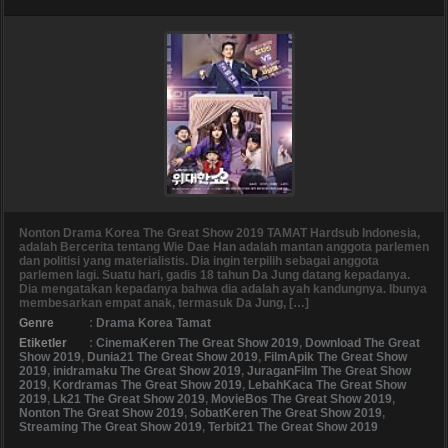
Nonton Drama Korea The Great Show 2019 TAMAT Hardsub Indonesia,
adalah Bercerita tentang Wie Dae Han adalah mantan anggota parlemen
dan politisi yang materialistis. Dia ingin terpilih sebagai anggota
parlemen lagi. Suatu hari, gadis 18 tahun Da Jung datang kepadanya.
Dia mengatakan kepadanya bahwa dia adalah ayah kandungnya. Ibunya
membesarkan empat anak, termasuk Da Jung, […]
Genre
:
Drama Korea Tamat
Etiketler
:
CinemaKeren The Great Show 2019
,
Download The Great
Show 2019
,
Dunia21 The Great Show 2019
,
FilmApik The Great Show
2019
,
inidramaku The Great Show 2019
,
JuraganFilm The Great Show
2019
,
Kordramas The Great Show 2019
,
LebahKaca The Great Show
2019
,
Lk21 The Great Show 2019
,
MovieBos The Great Show 2019
,
Nonton The Great Show 2019
,
SobatKeren The Great Show 2019
,
Streaming The Great Show 2019
,
Terbit21 The Great Show 2019