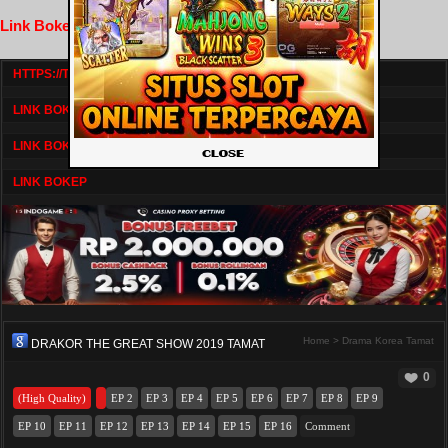
Link Bokep FilmNikmat
HTTPS://TV1.BOSKU21.CAM/
LINK BOKEP DRAMASERIAL
LINK BOKEP
LINK BOKEP
Home
>
Drama Korea Tamat
DRAKOR THE GREAT SHOW 2019 TAMAT
0
(High Quality)
EP 2
EP 3
EP 4
EP 5
EP 6
EP 7
EP 8
EP 9
EP 10
EP 11
EP 12
EP 13
EP 14
EP 15
EP 16
Comment