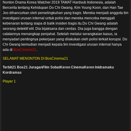
Nonton Drama Korea Watcher 2019 TAMAT Hardsub Indonesia, adalah
Bercerita tentang Kehidupan Do Chi Gwang, Kim Young Koon, dan Han Tae
Joo dihancurkan oleh perselingkuhan yang tragis. Mereka menjadi anggota tim
investigasi urusan internal untuk polisi dan mereka mencoba menggali
kebenaran tentang siapa di balik insiden tragis itu.Do Chi Gwang adalah
seorang detektif elit. Dia bijaksana dan cerdas. Dia juga bangga dengan
catatannya menangkap penjahat. Setelah melalui serangkaian kasus, ia
menyadari pentingnya pekerjaan yang dilakukan oleh polisi terkait korupsi. Do
Chi Gwang kemudian menjadi kepala tim investigasi urusan internal hanya
ada di
BosCinema21
.
SELAMAT MENONTON DI BosCinema21
Terbit21
Bos21
JuraganFilm
SobatKeren
CinemaKeren
Inidramaku
Kordramas
Player 1