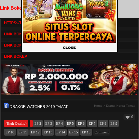
Link Bokep FilmNikmat
HTTPS://TV1.BOSKU21.CAM/
LINK BOKEP DRAMASERIAL
LINK BOKEP
LINK BOKEP
Home
>
Drama Korea Tamat
DRAKOR WATCHER 2019 TAMAT
0
(High Quality)
EP 2
EP 3
EP 4
EP 5
EP 6
EP 7
EP 8
EP 9
EP 10
EP 11
EP 12
EP 13
EP 14
EP 15
EP 16
Comment