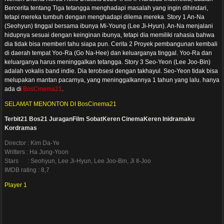
Bercerita tentang Tiga tetangga menghadapi masalah yang ingin dihindari,
tetapi mereka tumbuh dengan menghadapi dilema mereka. Story 1 An-Na
(Seohyun) tinggal bersama ibunya Mi-Young (Lee Ji-Hyun). An-Na menjalani
hidupnya sesuai dengan keinginan ibunya, tetapi dia memiliki rahasia bahwa
dia tidak bisa memberi tahu siapa pun. Cerita 2 Proyek pembangunan kembali
di daerah tempat Yoo-Ra (Go Na-Hee) dan keluarganya tinggal. Yoo-Ra dan
keluarganya harus meninggalkan tetangga. Story 3 Seo-Yeon (Lee Joo-Bin)
adalah vokalis band indie. Dia terobsesi dengan takhayul. Seo-Yeon tidak bisa
melupakan mantan pacarnya, yang meninggalkannya 1 tahun yang lalu. hanya
ada di
BosCinema21
.
SELAMAT MENONTON DI BosCinema21
Terbit21
Bos21
JuraganFilm
SobatKeren
CinemaKeren
Inidramaku
Kordramas
Director : Kim Da-Ye
Writters : Ha Jung-Yoon
Stars : Seohyun, Lee Ji-Hyun, Lee Joo-Bin, Ji Il-Joo
IMDB rating : 8,7
Player 1