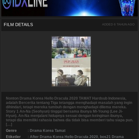
FILM DETAILS
ADDED 6 TAHUN AGO
Nonton Drama Korea Hello Dracula 2020 TAMAT Hardsub Indonesia,
adalah Bercerita tentang Tiga tetangga menghadapi masalah yang ingin
dihindari, tetapi mereka tumbuh dengan menghadapi dilema mereka.
Story 1 An-Na (Seohyun) tinggal bersama ibunya Mi-Young (Lee Ji-
Hyun). An-Na menjalani hidupnya sesuai dengan keinginan ibunya,
tetapi dia memiliki rahasia bahwa dia tidak bisa memberi tahu siapa pun.
[…]
Genre
:
Drama Korea Tamat
Etiketler
:
After Drama Korea Hello Dracula 2020
,
bos21 Drama