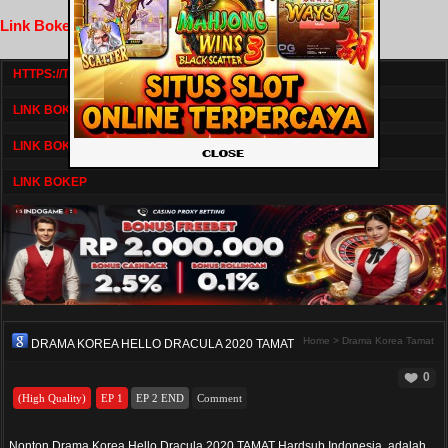
Link Bokep FilmNikmat
HTTPS://TV1.BOSKU21.CAM/
LINK BOKEP DRAMASERIAL
LINK BOKEP
LINK BOKEP
Home
>
Drama Korea Tamat
DRAMA KOREA HELLO DRACULA 2020 TAMAT
0
(High Quality)
EP 1
EP 2 END
Comment
Nonton Drama Korea Hello Dracula 2020 TAMAT Hardsub Indonesia, adalah