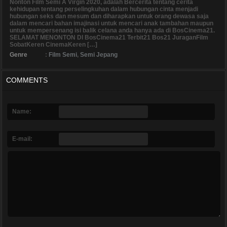
Nonton Film Semi A Virgin 2020, adalah Bercerita tentang cerita
kehidupan tentang perselingkuhan dalam hubungan cinta menjadi
hubungan seks dan mesum dan diharapkan untuk orang dewasa saja
dalam mencari bahan imajinasi untuk mencari anak tambahan maupun
untuk mempersenang isi balik celana anda hanya ada di BosCinema21.
SELAMAT MENONTON DI BosCinema21 Terbit21 Bos21 JuraganFilm
SobatKeren CinemaKeren […]
Genre
:
Film Semi
,
Semi Jepang
COMMENTS
Name:
E-mail: