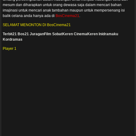
mesum dan diharapkan untuk orang dewasa saja dalam mencari bahan
imajinasi untuk mencari anak tambahan maupun untuk mempersenang isi
balik celana anda hanya ada di
BosCinema21
.
SELAMAT MENONTON DI BosCinema21
Terbit21
Bos21
JuraganFilm
SobatKeren
CinemaKeren
Inidramaku
Kordramas
Player 1