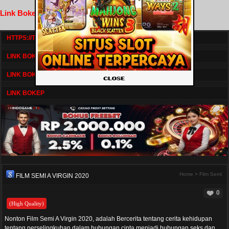
Link Bokep FilmNikmat
HTTPS://TV1.BOSKU21.CAM/
LINK BOKEP DRAMASERIAL
LINK BOKEP
LINK BOKEP
Home
>
Film Semi
FILM SEMI A VIRGIN 2020
0
(High Quality)
Nonton Film Semi A Virgin 2020, adalah Bercerita tentang cerita kehidupan
tentang perselingkuhan dalam hubungan cinta menjadi hubungan seks dan