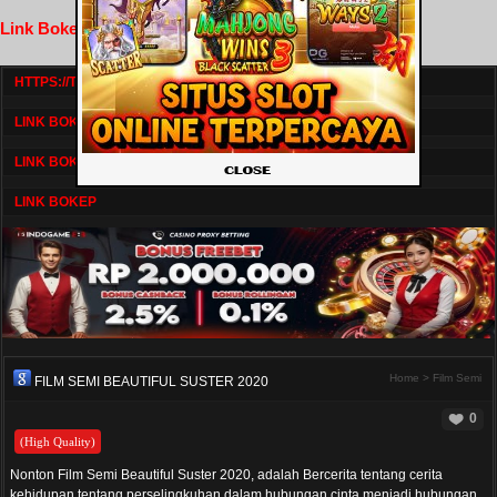
Link Bokep FilmNikmat
HTTPS://TV1.BOSKU21.CAM/
LINK BOKEP DRAMASERIAL
LINK BOKEP
LINK BOKEP
Home
>
Film Semi
FILM SEMI BEAUTIFUL SUSTER 2020
0
(High Quality)
Nonton Film Semi Beautiful Suster 2020, adalah Bercerita tentang cerita
kehidupan tentang perselingkuhan dalam hubungan cinta menjadi hubungan