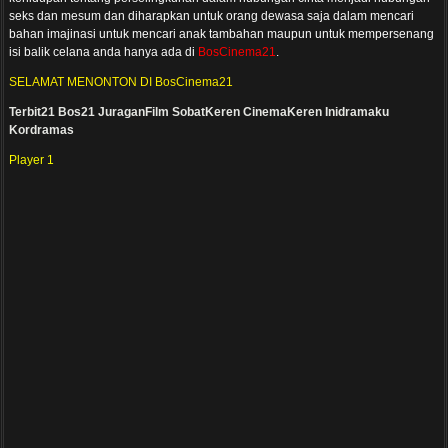
seks dan mesum dan diharapkan untuk orang dewasa saja dalam mencari
bahan imajinasi untuk mencari anak tambahan maupun untuk mempersenang
isi balik celana anda hanya ada di
BosCinema21
.
SELAMAT MENONTON DI BosCinema21
Terbit21
Bos21
JuraganFilm
SobatKeren
CinemaKeren
Inidramaku
Kordramas
Player 1