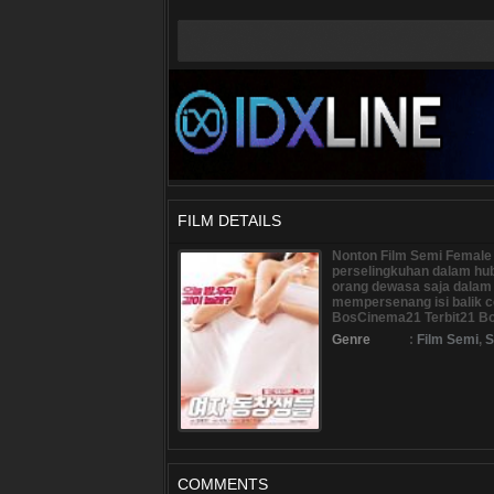
FILM DETAILS
Nonton Film Semi Female 
perselingkuhan dalam hu
orang dewasa saja dalam
mempersenang isi balik
BosCinema21 Terbit21 B
Genre
:
Film Semi
,
S
COMMENTS