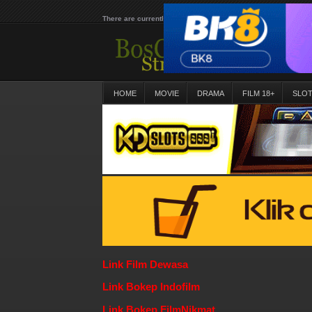
There are currently 25614 movies on our website
HOME
MOVIE
DRAMA
FILM 18+
SLO
Link Film Dewasa
Link Bokep Indofilm
Link Bokep FilmNikmat