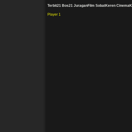
Terbit21
Bos21
JuraganFilm
SobatKeren
CinemaK
Player 1