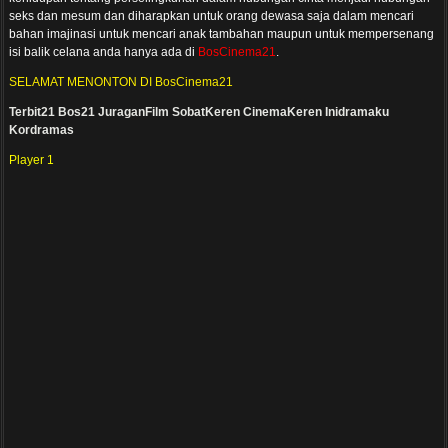
seks dan mesum dan diharapkan untuk orang dewasa saja dalam mencari
bahan imajinasi untuk mencari anak tambahan maupun untuk mempersenang
isi balik celana anda hanya ada di
BosCinema21
.
SELAMAT MENONTON DI BosCinema21
Terbit21
Bos21
JuraganFilm
SobatKeren
CinemaKeren
Inidramaku
Kordramas
Player 1