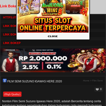
Link Bokep FilmNikmat
HTTPS://TV1.BOSKU21.CAM/
LINK BOKEP DRAMASERIAL
LINK BOKEP
LINK BOKEP
Home
>
Film Semi
FILM SEMI SUZUNO IGAWAS HERE 2020
0
(High Quality)
Nonton Film Semi Suzuno Igawas Here 2020, adalah Bercerita tentang cerita
kehidupan tentang perselingkuhan dalam hubungan cinta menjadi hubungan