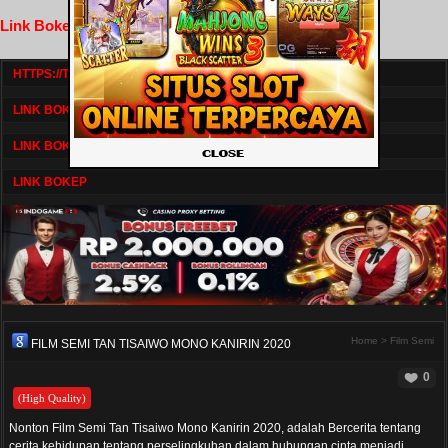
Link Bokep FilmNikmat
HTTPS://TV1.BOSKU21.CAM/
LINK BOKEP DRAMASERIAL
LINK BOKEP
LINK BOKEP
Home
>
Film Semi
FILM SEMI TAN TISAIWO MONO KANIRIN 2020
0
(High Quality)
Nonton Film Semi Tan Tisaiwo Mono Kanirin 2020, adalah Bercerita tentang
cerita kehidupan tentang perselingkuhan dalam hubungan cinta menjadi