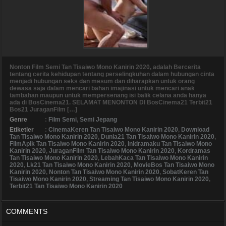
Nonton Film Semi Tan Tisaiwo Mono Kanirin 2020, adalah Bercerita
tentang cerita kehidupan tentang perselingkuhan dalam hubungan cinta
menjadi hubungan seks dan mesum dan diharapkan untuk orang
dewasa saja dalam mencari bahan imajinasi untuk mencari anak
tambahan maupun untuk mempersenang isi balik celana anda hanya
ada di BosCinema21. SELAMAT MENONTON DI BosCinema21 Terbit21
Bos21 JuraganFilm […]
Genre
:
Film Semi
,
Semi Jepang
Etiketler
:
CinemaKeren Tan Tisaiwo Mono Kanirin 2020
,
Download
Tan Tisaiwo Mono Kanirin 2020
,
Dunia21 Tan Tisaiwo Mono Kanirin 2020
,
FilmApik Tan Tisaiwo Mono Kanirin 2020
,
inidramaku Tan Tisaiwo Mono
Kanirin 2020
,
JuraganFilm Tan Tisaiwo Mono Kanirin 2020
,
Kordramas
Tan Tisaiwo Mono Kanirin 2020
,
LebahKaca Tan Tisaiwo Mono Kanirin
2020
,
Lk21 Tan Tisaiwo Mono Kanirin 2020
,
MovieBos Tan Tisaiwo Mono
Kanirin 2020
,
Nonton Tan Tisaiwo Mono Kanirin 2020
,
SobatKeren Tan
Tisaiwo Mono Kanirin 2020
,
Streaming Tan Tisaiwo Mono Kanirin 2020
,
Terbit21 Tan Tisaiwo Mono Kanirin 2020
COMMENTS