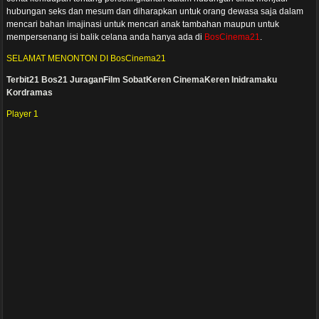
hubungan seks dan mesum dan diharapkan untuk orang dewasa saja dalam
mencari bahan imajinasi untuk mencari anak tambahan maupun untuk
mempersenang isi balik celana anda hanya ada di
BosCinema21
.
SELAMAT MENONTON DI BosCinema21
Terbit21
Bos21
JuraganFilm
SobatKeren
CinemaKeren
Inidramaku
Kordramas
Player 1