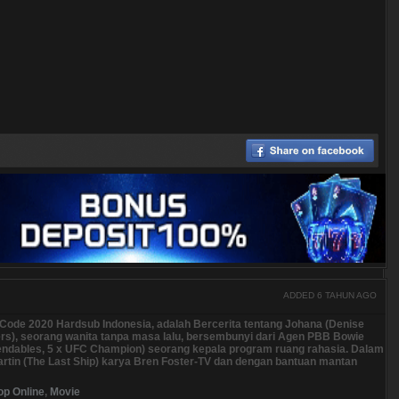
ADDED 6 TAHUN AGO
 Code 2020 Hardsub Indonesia, adalah Bercerita tentang Johana (Denise
ers), seorang wanita tanpa masa lalu, bersembunyi dari Agen PBB Bowie
endables, 5 x UFC Champion) seorang kepala program ruang rahasia. Dalam
artin (The Last Ship) karya Bren Foster-TV dan dengan bantuan mantan
op Online
,
Movie