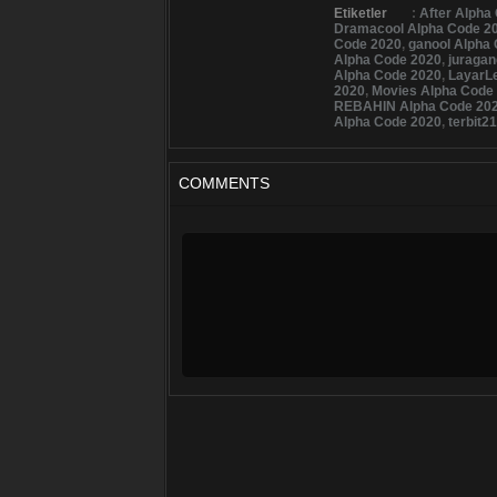
Etiketler
:
After Alpha
Dramacool Alpha Code 2
Code 2020
,
ganool Alpha
Alpha Code 2020
,
juragan
Alpha Code 2020
,
LayarL
2020
,
Movies Alpha Code
REBAHIN Alpha Code 20
Alpha Code 2020
,
terbit2
COMMENTS