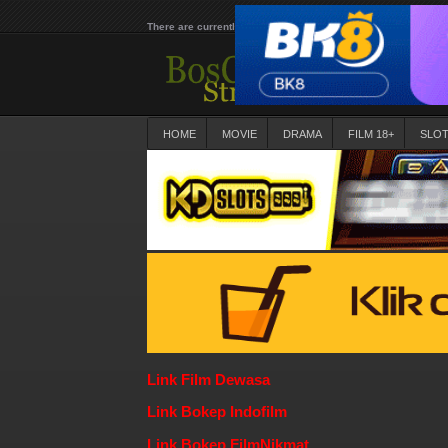
There are currently 25652 movies on our website
HOME
MOVIE
DRAMA
FILM 18+
SLO
Link Film Dewasa
Link Bokep Indofilm
Link Bokep FilmNikmat