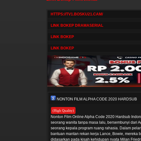
HTTPS://TV1.BOSKU21.CAM/
LINK BOKEP DRAMASERIAL
LINK BOKEP
LINK BOKEP
NONTON FILM ALPHA CODE 2020 HARDSUB
(High Quality)
Nonton Film Online Alpha Code 2020 Hardsub Indones
seorang wanita tanpa masa lalu, bersembunyi dari
seorang kepala program ruang rahasia. Dalam pelari
bantuan mantan rekan kerja Lance, Bowie, mereka b
didasarkan pada kisah kehidupan nyata Milan Friedr