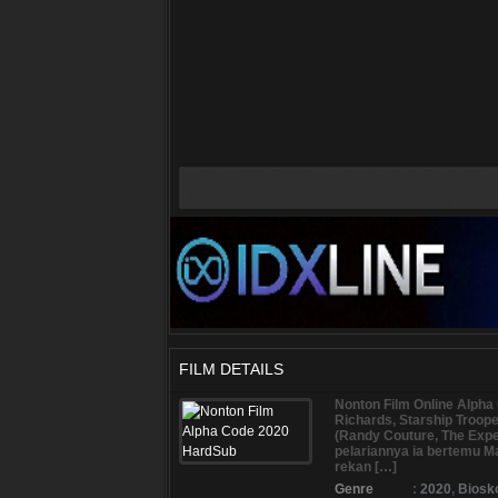
FILM DETAILS
Nonton Film Online Alpha
Richards, Starship Troop
(Randy Couture, The Exp
pelariannya ia bertemu M
rekan […]
Genre
:
2020
,
Biosk