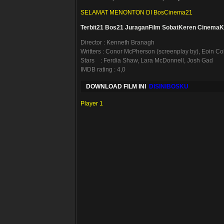
SELAMAT MENONTON DI BosCinema21
Terbit21
Bos21
JuraganFilm
SobatKeren
CinemaK
Director : Kenneth Branagh
Writters : Conor McPherson (screenplay by), Eoin Col
Stars : Ferdia Shaw, Lara McDonnell, Josh Gad
IMDB rating : 4,0
DOWNLOAD FILM INI
DISINIBOSKU
Player 1