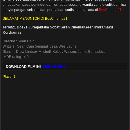
dihadapkan pada perlindungan terhadap seorang wanita yang diculik dari tiga
penyimpangan seksual dan permainan sadis mereka. ada di
BosCinema21
.
SELAMAT MENONTON DI BosCinema21
Terbit21
Bos21
JuraganFilm
SobatKeren
CinemaKeren
Inidramaku
Kordramas
Director : Sean Cain
Writters : Sean Cain (original idea), Wes Laurie
Stars : Drew Lindsey Mitchell, Kelcey Watson, Jamie Bernadette
IMDB rating : 4,0
DOWNLOAD FILM INI
DISINIBOSKU
Player 1