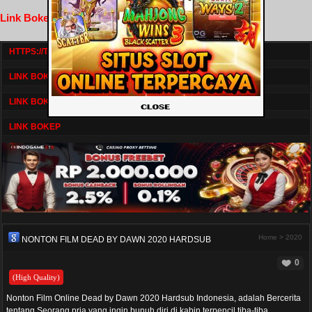
Link Bokep FilmNikmat
HTTPS://TV1.BOSKU21.CAM/
LINK BOKEP DRAMASERIAL
LINK BOKEP
LINK BOKEP
Home
>
2020
NONTON FILM DEAD BY DAWN 2020 HARDSUB
0
(High Quality)
Nonton Film Online Dead by Dawn 2020 Hardsub Indonesia, adalah Bercerita
tentang Seorang pria yang ingin bunuh diri di kabin terpencil tiba-tiba