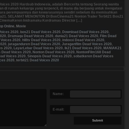
Voices 2020 Hardsub Indonesia, adalah Bercerita tentang Seorang wanita
n di rumah keluarga yang terpencil, di mana dia berjuang untuk mengatasi
udara perempuannya dan kewarasannya sendiri sebelum itu memisahkan
ma21. SELAMAT MENONTON DI BosCinema21 Nonton Trailer Terbit21 Bos21
CinemaKeren Inidramaku Kordramas Director […]
op Online
,
Movie
Voices 2020
,
bos21 Dead Voices 2020
,
Download Dead Voices 2020
,
2020
,
Dramaqu Dead Voices 2020
,
dunia21 Dead Voices 2020
,
Film Dead
 Voices 2020
,
hl8tv Dead Voices 2020
,
indoxxi Dead Voices 2020
,
2020
,
juraganduren Dead Voices 2020
,
Juraganfilm Dead Voices 2020
,
es 2020
,
LayarLebar Dead Voices 2020
,
lk21 Dead Voices 2020
,
MANIAK21
 Dead Voices 2020
,
Nonton Dead Voices 2020
,
NontonFilm168 Dead
ad Voices 2020
,
Sinopsis Dead Voices 2020
,
sobatkeren Dead Voices
ces 2020
,
terbit21 Dead Voices 2020
Name:
E-mail: