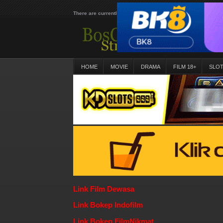
There are currently 25598 movies on our website
HOME
MOVIE
DRAMA
FILM 18+
SLO
Link Film Dewasa
Link Bokep Indofilm
Link Bokep FilmNikmat