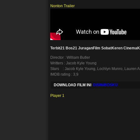
Nonton Trailer
Terbit21
Bos21
JuraganFilm
SobatKeren
CinemaK
Director : William Butler
Writters : Jacob Kyle Young
Stars : Jacob Kyle Young, Lochlyn Munro, Lauren A
IMDB rating : 3,9
DOWNLOAD FILM INI
DISINIBOSKU
Player 1