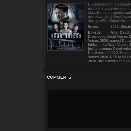
Nonton Film Online Dead 
muda mencari perlindunga
skizofrenia paranoid sa
mereka. ada di BosCine
JuraganFilm SobatKeren 
Genre
:
2020
,
Biosk
Etiketler
:
After Dead 
Dramacool Dead Voices 
Voices 2020
,
ganool Dead
Inidramaku Dead Voices 
juragantomatx Dead Voic
Dead Voices 2020
,
Movies
Voices 2020
,
REBAHIN De
2020
,
streamxxi Dead Voi
COMMENTS