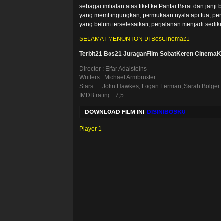
sebagai imbalan atas tiket ke Pantai Barat dan janji
yang membingungkan, permukaan nyala api tua, p
yang belum terselesaikan, perjalanan menjadi sediki
SELAMAT MENONTON DI BosCinema21
Terbit21
Bos21
JuraganFilm
SobatKeren
CinemaK
Director : Elfar Adalsteins
Writters : Michael Armbruster
Stars : John Hawkes, Logan Lerman, Sarah Bolger
IMDB rating : 7,5
DOWNLOAD FILM INI
DISINIBOSKU
Player 1