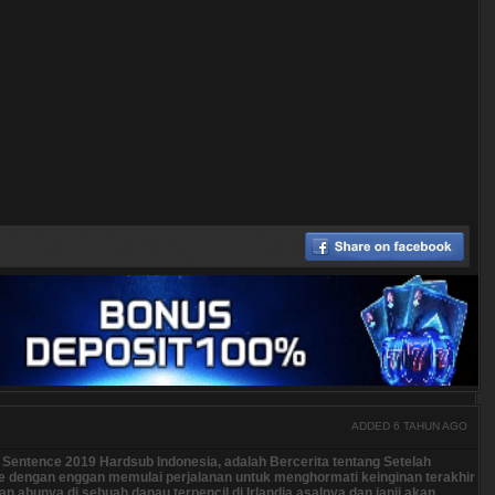
ADDED 6 TAHUN AGO
f Sentence 2019 Hardsub Indonesia, adalah Bercerita tentang Setelah
le dengan enggan memulai perjalanan untuk menghormati keinginan terakhir
n abunya di sebuah danau terpencil di Irlandia asalnya dan janji akan