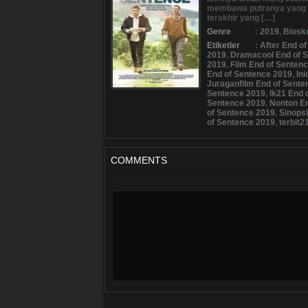
membawa putranya yang ter
terakhir yang […]
Genre
:
2019
,
Biosk
Etiketler
:
After End o
2019
,
Dramacool End of 
2019
,
Film End of Senten
End of Sentence 2019
,
In
Juraganfilm End of Sente
Sentence 2019
,
lk21 End 
Sentence 2019
,
Nonton En
of Sentence 2019
,
Sinops
of Sentence 2019
,
terbit2
COMMENTS