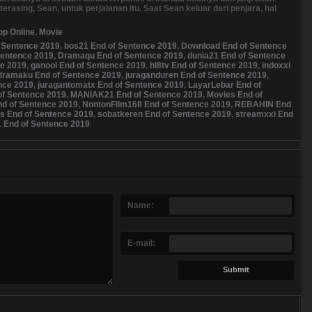
asing, Sean, untuk perjalanan itu. Saat Sean keluar dari penjara, hal
op Online
,
Movie
f Sentence 2019
,
bos21 End of Sentence 2019
,
Download End of Sentence
Sentence 2019
,
Dramaqu End of Sentence 2019
,
dunia21 End of Sentence
ce 2019
,
ganool End of Sentence 2019
,
hl8tv End of Sentence 2019
,
indoxxi
idramaku End of Sentence 2019
,
juraganduren End of Sentence 2019
,
nce 2019
,
juragantomatx End of Sentence 2019
,
LayarLebar End of
of Sentence 2019
,
MANIAK21 End of Sentence 2019
,
Movies End of
d of Sentence 2019
,
NontonFilm168 End of Sentence 2019
,
REBAHIN End
is End of Sentence 2019
,
sobatkeren End of Sentence 2019
,
streamxxi End
1 End of Sentence 2019
Name:
E-mail: