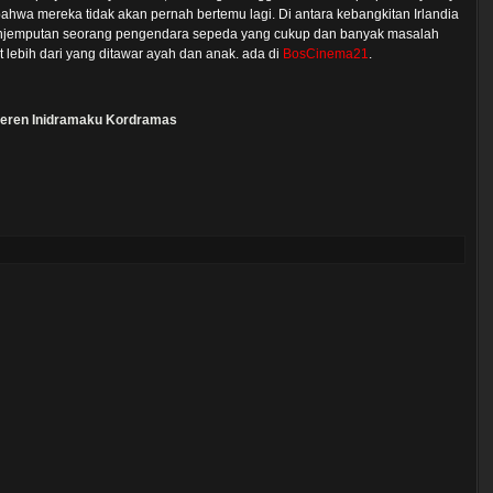
 bahwa mereka tidak akan pernah bertemu lagi. Di antara kebangkitan Irlandia
enjemputan seorang pengendara sepeda yang cukup dan banyak masalah
t lebih dari yang ditawar ayah dan anak. ada di
BosCinema21
.
eren
Inidramaku
Kordramas