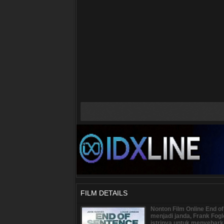
FILM DETAILS
Nonton Film Online End o
menjadi janda, Frank Fog
istrinya untuk menyebarka