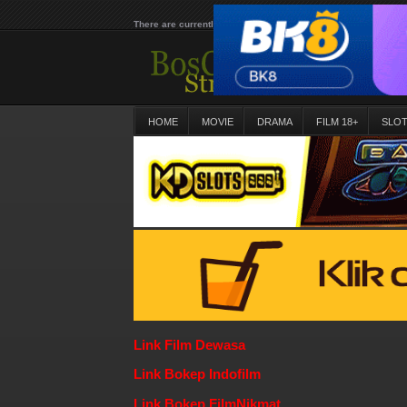
There are currently 25651 movies on our website
HOME
MOVIE
DRAMA
FILM 18+
SLO
Link Film Dewasa
Link Bokep Indofilm
Link Bokep FilmNikmat