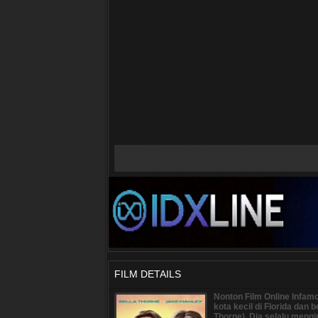
FILM DETAILS
Nonton Film Online Infam
kota kecil di Florida dan
Thorne). Dia selalu mengi