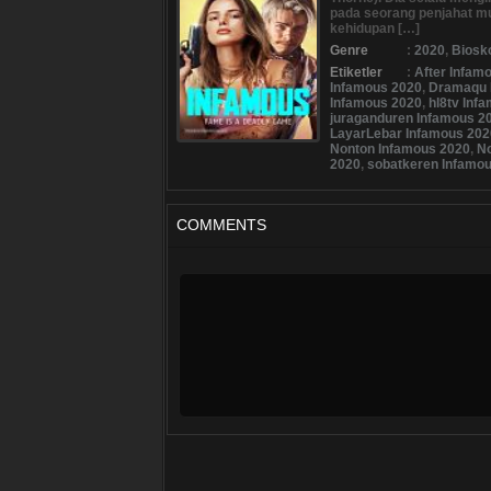
pada seorang penjahat m
kehidupan […]
Genre
:
2020
,
Biosk
Etiketler
:
After Infam
Infamous 2020
,
Dramaqu 
Infamous 2020
,
hl8tv Inf
juraganduren Infamous 2
LayarLebar Infamous 202
Nonton Infamous 2020
,
No
2020
,
sobatkeren Infamo
COMMENTS