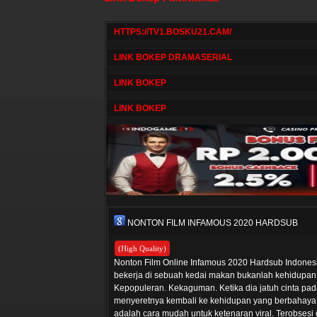
HTTPS://TV1.BOSKU21.CAM/
LINK BOKEP DRAMASERIAL
LINK BOKEP
LINK BOKEP
NONTON FILM INFAMOUS 2020 HARDSUB
(High Quality)
Nonton Film Online Infamous 2020 Hardsub Indonesia,
bekerja di sebuah kedai makan bukanlah kehidupan i
Kepopuleran. Kekaguman. Ketika dia jatuh cinta pa
menyeretnya kembali ke kehidupan yang berbahaya,
adalah cara mudah untuk ketenaran viral. Terobse