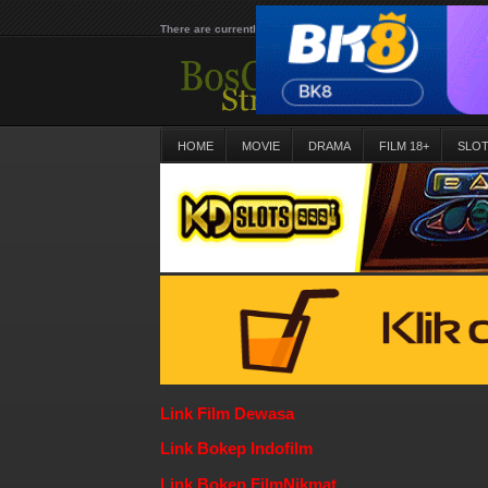
There are currently 25630 movies on our website
HOME
MOVIE
DRAMA
FILM 18+
SLO
Link Film Dewasa
Link Bokep Indofilm
Link Bokep FilmNikmat