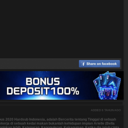
ADDED 6 TAHUN AGO
ous 2020 Hardsub Indonesia, adalah Bercerita tentang Tinggal di sebuah
 bekerja di sebuah kedai makan bukanlah kehidupan impian Arielle (Bella
nginkan lebih. Ketenaran. Kepopuleran. Kekaguman. Ketika dia jatuh cinta