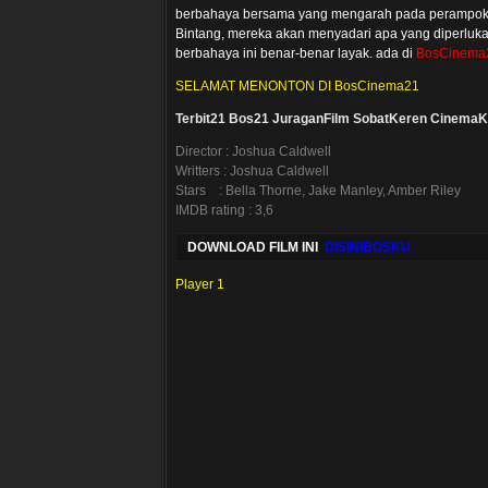
berbahaya bersama yang mengarah pada perampokan
Bintang, mereka akan menyadari apa yang diperluk
berbahaya ini benar-benar layak. ada di
BosCinema
SELAMAT MENONTON DI BosCinema21
Terbit21
Bos21
JuraganFilm
SobatKeren
CinemaK
Director : Joshua Caldwell
Writters : Joshua Caldwell
Stars : Bella Thorne, Jake Manley, Amber Riley
IMDB rating : 3,6
DOWNLOAD FILM INI
DISINIBOSKU
Player 1