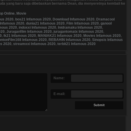
uda yang baru saja dibebaskan bernama Dean, dia menyeretnya kembali ke
op Online
,
Movie
ous 2020
,
bos21 Infamous 2020
,
Download Infamous 2020
,
Dramacool
Infamous 2020
,
dunia21 Infamous 2020
,
Film Infamous 2020
,
ganool
amous 2020
,
indoxxi Infamous 2020
,
Inidramaku Infamous 2020
,
020
,
Juraganfilm Infamous 2020
,
juragantomatx Infamous 2020
,
0
,
lk21 Infamous 2020
,
MANIAK21 Infamous 2020
,
Movies Infamous 2020
,
ntonFilm168 Infamous 2020
,
REBAHIN Infamous 2020
,
Sinopsis Infamous
us 2020
,
streamxxi Infamous 2020
,
terbit21 Infamous 2020
Name:
E-mail: