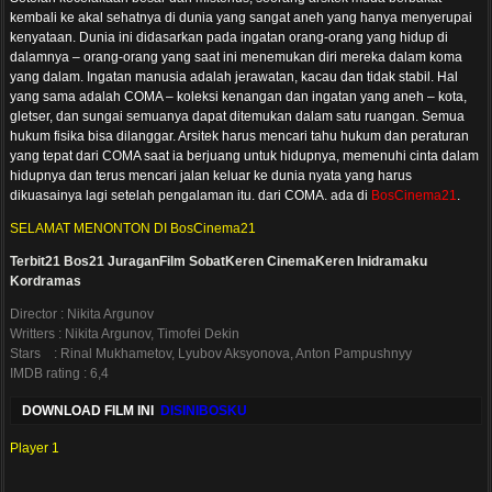
kembali ke akal sehatnya di dunia yang sangat aneh yang hanya menyerupai
kenyataan. Dunia ini didasarkan pada ingatan orang-orang yang hidup di
dalamnya – orang-orang yang saat ini menemukan diri mereka dalam koma
yang dalam. Ingatan manusia adalah jerawatan, kacau dan tidak stabil. Hal
yang sama adalah COMA – koleksi kenangan dan ingatan yang aneh – kota,
gletser, dan sungai semuanya dapat ditemukan dalam satu ruangan. Semua
hukum fisika bisa dilanggar. Arsitek harus mencari tahu hukum dan peraturan
yang tepat dari COMA saat ia berjuang untuk hidupnya, memenuhi cinta dalam
hidupnya dan terus mencari jalan keluar ke dunia nyata yang harus
dikuasainya lagi setelah pengalaman itu. dari COMA. ada di
BosCinema21
.
SELAMAT MENONTON DI BosCinema21
Terbit21
Bos21
JuraganFilm
SobatKeren
CinemaKeren
Inidramaku
Kordramas
Director : Nikita Argunov
Writters : Nikita Argunov, Timofei Dekin
Stars : Rinal Mukhametov, Lyubov Aksyonova, Anton Pampushnyy
IMDB rating : 6,4
DOWNLOAD FILM INI
DISINIBOSKU
Player 1