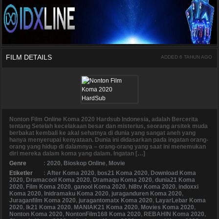
FILM DETAILS
ADDED 6 TAHUN AGO
Nonton Film Online Koma 2020 Hardsub Indonesia, adalah Bercerita
tentang Setelah kecelakaan besar dan misterius, seorang arsitek muda
berbakat kembali ke akal sehatnya di dunia yang sangat aneh yang
hanya menyerupai kenyataan. Dunia ini didasarkan pada ingatan orang-
orang yang hidup di dalamnya – orang-orang yang saat ini menemukan
diri mereka dalam koma yang dalam. Ingatan […]
Genre
:
2020
,
Bioskop Online
,
Movie
Etiketler
:
After Koma 2020
,
bos21 Koma 2020
,
Download Koma
2020
,
Dramacool Koma 2020
,
Dramaqu Koma 2020
,
dunia21 Koma
2020
,
Film Koma 2020
,
ganool Koma 2020
,
hl8tv Koma 2020
,
indoxxi
Koma 2020
,
Inidramaku Koma 2020
,
juraganduren Koma 2020
,
Juraganfilm Koma 2020
,
juragantomatx Koma 2020
,
LayarLebar Koma
2020
,
lk21 Koma 2020
,
MANIAK21 Koma 2020
,
Movies Koma 2020
,
Nonton Koma 2020
,
NontonFilm168 Koma 2020
,
REBAHIN Koma 2020
,