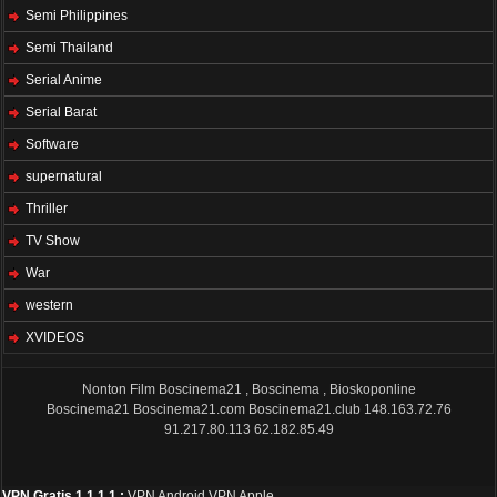
Semi Philippines
Semi Thailand
Serial Anime
Serial Barat
Software
supernatural
Thriller
TV Show
War
western
XVIDEOS
Nonton Film Boscinema21 , Boscinema , Bioskoponline
Boscinema21
Boscinema21.com
Boscinema21.club
148.163.72.76
91.217.80.113
62.182.85.49
VPN Gratis 1.1.1.1 :
VPN Android
VPN Apple