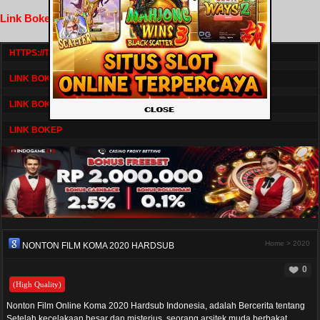
Link Bokep FilmNikmat
HTTPS://TV1.BOSKU21.CAM/
LINK BOKEP DRAMASERIAL
LINK BOKEP
LINK BOKEP
Home
>
2020
NONTON FILM KOMA 2020 HARDSUB
0
(High Quality)
Nonton Film Online Koma 2020 Hardsub Indonesia, adalah Bercerita tentang
Setelah kecelakaan besar dan misterius, seorang arsitek muda berbakat