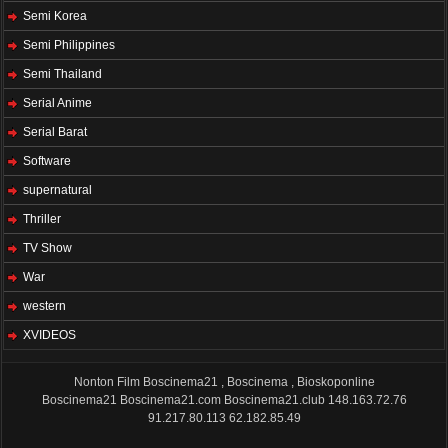
Semi Korea
Semi Philippines
Semi Thailand
Serial Anime
Serial Barat
Software
supernatural
Thriller
TV Show
War
western
XVIDEOS
Nonton Film Boscinema21 , Boscinema , Bioskoponline
Boscinema21
Boscinema21.com
Boscinema21.club
148.163.72.76
91.217.80.113
62.182.85.49