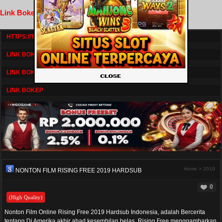
Link Bokep FilmNikmat
HTTPS://TV1.BOSKU21.CAM/
LINK BOKEP DRAMASERIAL
LINK BOKEP
LINK BOKEP
Home
>
2019
NONTON FILM RISING FREE 2019 HARDSUB
0
(High Quality)
Nonton Film Online Rising Free 2019 Hardsub Indonesia, adalah Bercerita
tentang Di Amerika akhir abad kesembilan belas, Rising Free menggambarkan