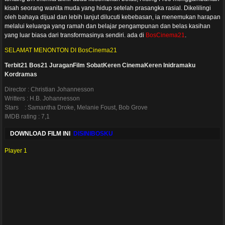
kisah seorang wanita muda yang hidup setelah prasangka rasial. Dikelilingi
oleh bahaya dijual dan lebih lanjut dilucuti kebebasan, ia menemukan harapan
melalui keluarga yang ramah dan belajar pengampunan dan belas kasihan
yang luar biasa dari transformasinya sendiri. ada di
BosCinema21
.
SELAMAT MENONTON DI BosCinema21
Terbit21
Bos21
JuraganFilm
SobatKeren
CinemaKeren
Inidramaku
Kordramas
Director : Christian Johannesson
Writters : H.B. Johannesson
Stars : Samantha Droke, Melanie Foust, Bob Grove
IMDB rating : 7,1
DOWNLOAD FILM INI
DISINIBOSKU
Player 1