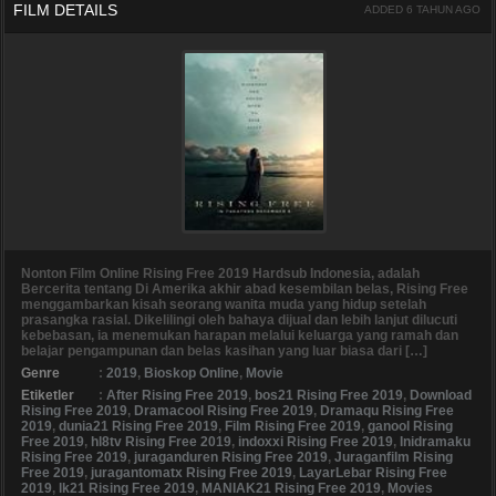
FILM DETAILS
ADDED 6 TAHUN AGO
Nonton Film Online Rising Free 2019 Hardsub Indonesia, adalah
Bercerita tentang Di Amerika akhir abad kesembilan belas, Rising Free
menggambarkan kisah seorang wanita muda yang hidup setelah
prasangka rasial. Dikelilingi oleh bahaya dijual dan lebih lanjut dilucuti
kebebasan, ia menemukan harapan melalui keluarga yang ramah dan
belajar pengampunan dan belas kasihan yang luar biasa dari […]
Genre
:
2019
,
Bioskop Online
,
Movie
Etiketler
:
After Rising Free 2019
,
bos21 Rising Free 2019
,
Download
Rising Free 2019
,
Dramacool Rising Free 2019
,
Dramaqu Rising Free
2019
,
dunia21 Rising Free 2019
,
Film Rising Free 2019
,
ganool Rising
Free 2019
,
hl8tv Rising Free 2019
,
indoxxi Rising Free 2019
,
Inidramaku
Rising Free 2019
,
juraganduren Rising Free 2019
,
Juraganfilm Rising
Free 2019
,
juragantomatx Rising Free 2019
,
LayarLebar Rising Free
2019
,
lk21 Rising Free 2019
,
MANIAK21 Rising Free 2019
,
Movies