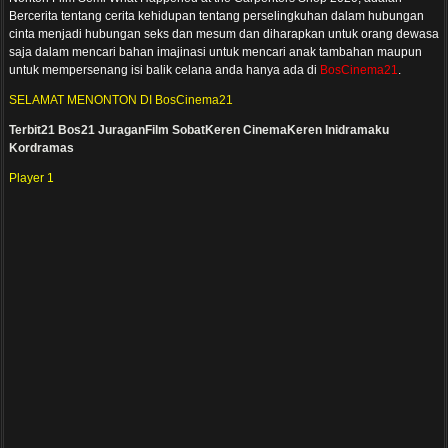
Bercerita tentang cerita kehidupan tentang perselingkuhan dalam hubungan
cinta menjadi hubungan seks dan mesum dan diharapkan untuk orang dewasa
saja dalam mencari bahan imajinasi untuk mencari anak tambahan maupun
untuk mempersenang isi balik celana anda hanya ada di
BosCinema21
.
SELAMAT MENONTON DI BosCinema21
Terbit21
Bos21
JuraganFilm
SobatKeren
CinemaKeren
Inidramaku
Kordramas
Player 1