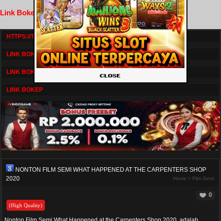
Link Bokep FilmNikmat
HTTPS://TV1.BOSKU21.CAM/
LINK BOKEP DRAMASERIAL
LINK BOKEP
LINK BOKEP
NONTON FILM SEMI WHAT HAPPENED AT THE CARPENTERS SHOP
2020
Home
>
Film Semi
0
(High Quality)
Nonton Film Semi What Happened at the Carpenters Shop 2020, adalah