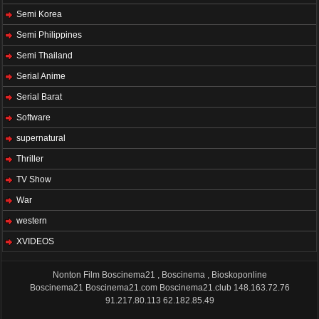
Semi Korea
Semi Philippines
Semi Thailand
Serial Anime
Serial Barat
Software
supernatural
Thriller
TV Show
War
western
XVIDEOS
Nonton Film Boscinema21 , Boscinema , Bioskoponline
Boscinema21
Boscinema21.com
Boscinema21.club
148.163.72.76
91.217.80.113
62.182.85.49