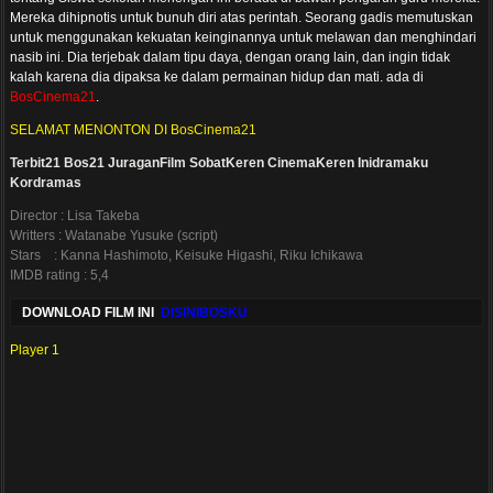
Mereka dihipnotis untuk bunuh diri atas perintah. Seorang gadis memutuskan
untuk menggunakan kekuatan keinginannya untuk melawan dan menghindari
nasib ini. Dia terjebak dalam tipu daya, dengan orang lain, dan ingin tidak
kalah karena dia dipaksa ke dalam permainan hidup dan mati. ada di
BosCinema21
.
SELAMAT MENONTON DI BosCinema21
Terbit21
Bos21
JuraganFilm
SobatKeren
CinemaKeren
Inidramaku
Kordramas
Director : Lisa Takeba
Writters : Watanabe Yusuke (script)
Stars : Kanna Hashimoto, Keisuke Higashi, Riku Ichikawa
IMDB rating : 5,4
DOWNLOAD FILM INI
DISINIBOSKU
Player 1