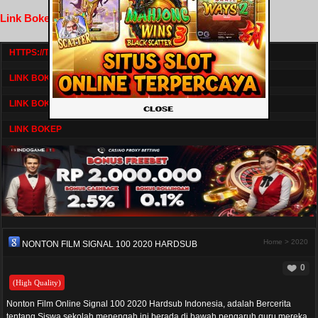
Link Bokep FilmNikmat
HTTPS://TV1.BOSKU21.CAM/
LINK BOKEP DRAMASERIAL
LINK BOKEP
LINK BOKEP
Home
>
2020
NONTON FILM SIGNAL 100 2020 HARDSUB
0
(High Quality)
Nonton Film Online Signal 100 2020 Hardsub Indonesia, adalah Bercerita
tentang Siswa sekolah menengah ini berada di bawah pengaruh guru mereka.