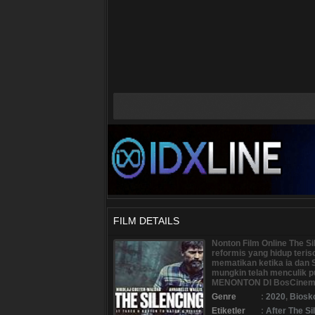
FILM DETAILS
Nonton Film Online The S
reformis yang hidup teris
mematikan ketika ia dan
mungkin telah menculik p
MENONTON DI BosCinema
Genre
:
2020
,
Biosk
Etiketler
:
After The Si