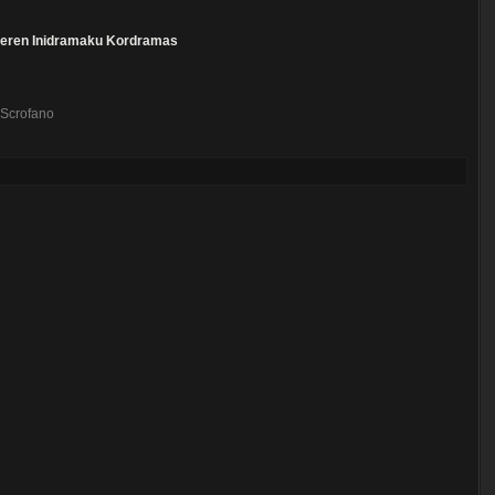
eren
Inidramaku
Kordramas
 Scrofano