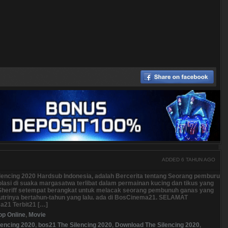
ADDED 6 TAHUN AGO
ilencing 2020 Hardsub Indonesia, adalah Bercerita tentang Seorang pemburu
olasi di suaka margasatwa terlibat dalam permainan kucing dan tikus yang
 Sheriff setempat berangkat untuk melacak seorang pembunuh ganas yang
utrinya bertahun-tahun yang lalu. ada di BosCinema21. SELAMAT
21 Terbit21 […]
op Online
,
Movie
lencing 2020
,
bos21 The Silencing 2020
,
Download The Silencing 2020
,