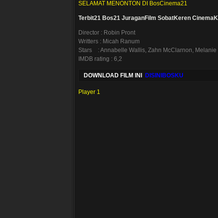
SELAMAT MENONTON DI BosCinema21
Terbit21
Bos21
JuraganFilm
SobatKeren
CinemaK
Director : Robin Pront
Writters : Micah Ranum
Stars : Annabelle Wallis, Zahn McClarnon, Melanie
IMDB rating : 6,2
DOWNLOAD FILM INI
DISINIBOSKU
Player 1