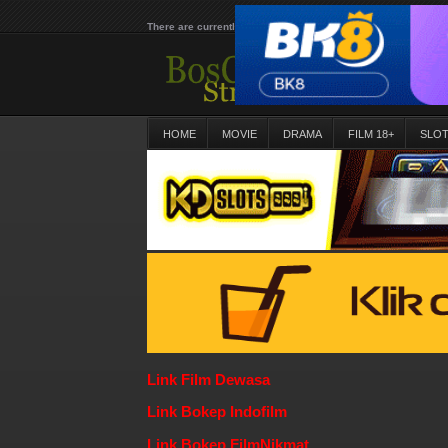
There are currently 25616 movies on our website
HOME
MOVIE
DRAMA
FILM 18+
SLO
Link Film Dewasa
Link Bokep Indofilm
Link Bokep FilmNikmat