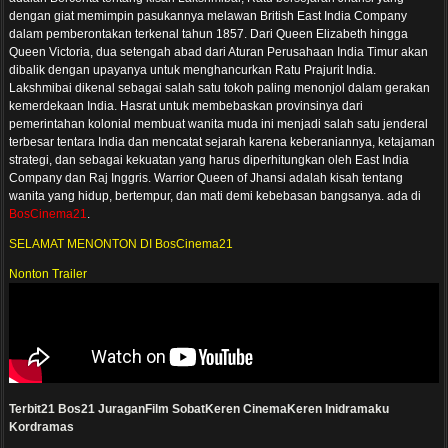
dengan giat memimpin pasukannya melawan British East India Company
dalam pemberontakan terkenal tahun 1857. Dari Queen Elizabeth hingga
Queen Victoria, dua setengah abad dari Aturan Perusahaan India Timur akan
dibalik dengan upayanya untuk menghancurkan Ratu Prajurit India.
Lakshmibai dikenal sebagai salah satu tokoh paling menonjol dalam gerakan
kemerdekaan India. Hasrat untuk membebaskan provinsinya dari
pemerintahan kolonial membuat wanita muda ini menjadi salah satu jenderal
terbesar tentara India dan mencatat sejarah karena keberaniannya, ketajaman
strategi, dan sebagai kekuatan yang harus diperhitungkan oleh East India
Company dan Raj Inggris. Warrior Queen of Jhansi adalah kisah tentang
wanita yang hidup, bertempur, dan mati demi kebebasan bangsanya. ada di
BosCinema21
.
SELAMAT MENONTON DI BosCinema21
Nonton Trailer
Terbit21
Bos21
JuraganFilm
SobatKeren
CinemaKeren
Inidramaku
Kordramas