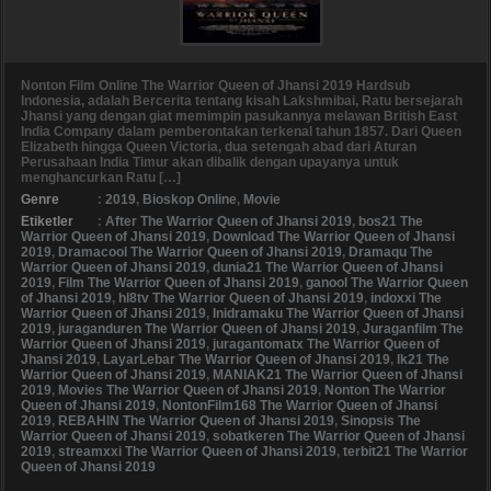
Nonton Film Online The Warrior Queen of Jhansi 2019 Hardsub
Indonesia, adalah Bercerita tentang kisah Lakshmibai, Ratu bersejarah
Jhansi yang dengan giat memimpin pasukannya melawan British East
India Company dalam pemberontakan terkenal tahun 1857. Dari Queen
Elizabeth hingga Queen Victoria, dua setengah abad dari Aturan
Perusahaan India Timur akan dibalik dengan upayanya untuk
menghancurkan Ratu […]
Genre
:
2019
,
Bioskop Online
,
Movie
Etiketler
:
After The Warrior Queen of Jhansi 2019
,
bos21 The
Warrior Queen of Jhansi 2019
,
Download The Warrior Queen of Jhansi
2019
,
Dramacool The Warrior Queen of Jhansi 2019
,
Dramaqu The
Warrior Queen of Jhansi 2019
,
dunia21 The Warrior Queen of Jhansi
2019
,
Film The Warrior Queen of Jhansi 2019
,
ganool The Warrior Queen
of Jhansi 2019
,
hl8tv The Warrior Queen of Jhansi 2019
,
indoxxi The
Warrior Queen of Jhansi 2019
,
Inidramaku The Warrior Queen of Jhansi
2019
,
juraganduren The Warrior Queen of Jhansi 2019
,
Juraganfilm The
Warrior Queen of Jhansi 2019
,
juragantomatx The Warrior Queen of
Jhansi 2019
,
LayarLebar The Warrior Queen of Jhansi 2019
,
lk21 The
Warrior Queen of Jhansi 2019
,
MANIAK21 The Warrior Queen of Jhansi
2019
,
Movies The Warrior Queen of Jhansi 2019
,
Nonton The Warrior
Queen of Jhansi 2019
,
NontonFilm168 The Warrior Queen of Jhansi
2019
,
REBAHIN The Warrior Queen of Jhansi 2019
,
Sinopsis The
Warrior Queen of Jhansi 2019
,
sobatkeren The Warrior Queen of Jhansi
2019
,
streamxxi The Warrior Queen of Jhansi 2019
,
terbit21 The Warrior
Queen of Jhansi 2019