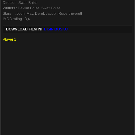
Director : Swati Bhise
Writters : Devika Bhise, Swati Bhise
Stars : Jodhi May, Derek Jacobi, Rupert Everett
IMDB rating : 3,4
DOWNLOAD FILM INI
DISINIBOSKU
Player 1