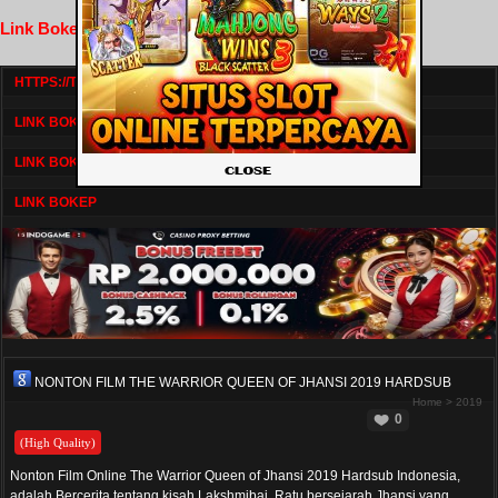
Link Bokep FilmNikmat
HTTPS://TV1.BOSKU21.CAM/
LINK BOKEP DRAMASERIAL
LINK BOKEP
LINK BOKEP
NONTON FILM THE WARRIOR QUEEN OF JHANSI 2019 HARDSUB
Home
>
2019
0
(High Quality)
Nonton Film Online The Warrior Queen of Jhansi 2019 Hardsub Indonesia,
adalah Bercerita tentang kisah Lakshmibai, Ratu bersejarah Jhansi yang