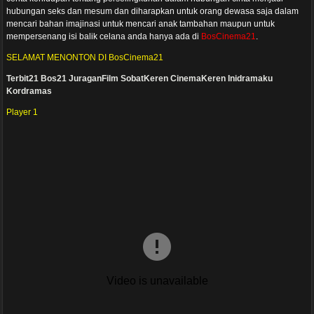
hubungan seks dan mesum dan diharapkan untuk orang dewasa saja dalam
mencari bahan imajinasi untuk mencari anak tambahan maupun untuk
mempersenang isi balik celana anda hanya ada di
BosCinema21
.
SELAMAT MENONTON DI BosCinema21
Terbit21
Bos21
JuraganFilm
SobatKeren
CinemaKeren
Inidramaku
Kordramas
Player 1