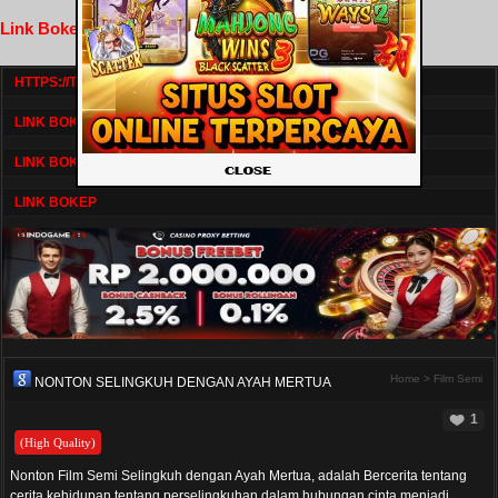
Link Bokep FilmNikmat
HTTPS://TV1.BOSKU21.CAM/
LINK BOKEP DRAMASERIAL
LINK BOKEP
LINK BOKEP
Home
>
Film Semi
NONTON SELINGKUH DENGAN AYAH MERTUA
1
(High Quality)
Nonton Film Semi Selingkuh dengan Ayah Mertua, adalah Bercerita tentang
cerita kehidupan tentang perselingkuhan dalam hubungan cinta menjadi