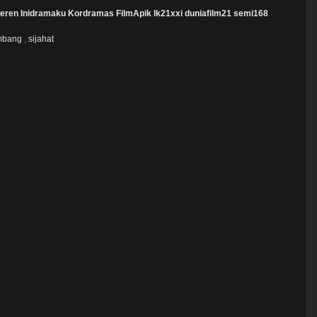
eren
Inidramaku
Kordramas
FilmApik
lk21xxi
duniafilm21
semi168
mbang
,
sijahat