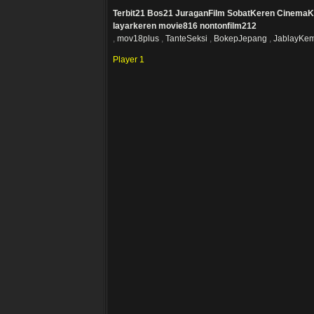
Terbit21
Bos21
JuraganFilm
SobatKeren
CinemaK
layarkeren
movie816
nontonfilm212
,
mov18plus
,
TanteSeksi
,
BokepJepang
,
JablayKe
Player 1