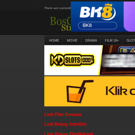
There are currently 25605 movies on our website
HOME
MOVIE
DRAMA
FILM 18+
SLO
Link Film Dewasa
Link Bokep Indofilm
Link Bokep FilmNikmat