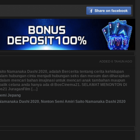
ADDED 6 TAHUN AGO
aito Namanaka Dashi 2020, adalah Bercerita tentang cerita kehidupan
dalam hubungan cinta menjadi hubungan seks dan mesum dan diharapkan
 dalam mencari bahan imajinasi untuk mencari anak tambahan maupun
 balik celana anda hanya ada di BosCinema21. SELAMAT MENONTON DI
s21 JuraganFilm […]
emi Jepang
 Namanaka Dashi 2020
,
Nonton Semi Amiri Saito Namanaka Dashi 2020