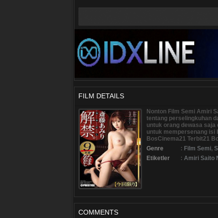
FILM DETAILS
Nonton Film Semi Amiri S
tentang perselingkuhan 
untuk orang dewasa saja
untuk mempersenang isi
BosCinema21 Terbit21 Bo
Genre
:
Film Semi
,
S
Etiketler
:
Amiri Saito
COMMENTS