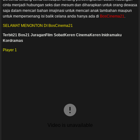
cinta menjadi hubungan seks dan mesum dan diharapkan untuk orang dewasa
saja dalam mencari bahan imajinasi untuk mencari anak tambahan maupun
untuk mempersenang isi balik celana anda hanya ada di
BosCinema21
.
SELAMAT MENONTON DI BosCinema21
Terbit21
Bos21
JuraganFilm
SobatKeren
CinemaKeren
Inidramaku
Kordramas
Player 1