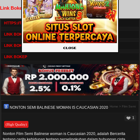
Link Bokep FilmNikmat
HTTPS://TV1.BOSKU21.CAM/
LINK BOKEP DRAMASERIAL
LINK BOKEP
LINK BOKEP
Home
>
Film Semi
NONTON SEMI BALINESE WOMAN IS CAUCASIAN 2020
1
(High Quality)
Nonton Film Semi Balinese woman is Caucasian 2020, adalah Bercerita
tentang cerita kehidupan tentang perselingkuhan dalam hubungan cinta