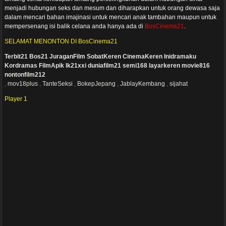
menjadi hubungan seks dan mesum dan diharapkan untuk orang dewasa saja
dalam mencari bahan imajinasi untuk mencari anak tambahan maupun untuk
mempersenang isi balik celana anda hanya ada di
BosCinema21
.
SELAMAT MENONTON DI BosCinema21
Terbit21
Bos21
JuraganFilm
SobatKeren
CinemaKeren
Inidramaku
Kordramas
FilmApik
lk21xxi
duniafilm21
semi168
layarkeren
movie816
nontonfilm212
,
mov18plus
,
TanteSeksi
,
BokepJepang
,
JablayKembang
,
sijahat
Player 1