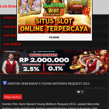
Link Bokep FilmNikmat
HTTPS://TV1.BOSKU21.CAM/
LINK BOKEP DRAMASERIAL
LINK BOKEP
LINK BOKEP
NONTON SEMI BARAT A YOUNG MOTHERS REQUEST 2013
Home
>
Film Semi
0
(High Quality)
Nonton Film Semi Barat A Young Mothers Request 2013, adalah Bercerita
tentang cerita kehidupan tentang perselingkuhan dalam hubungan cinta