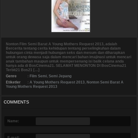
Nonton Film Semi Barat A Young Mothers Request 2013, adalah
Bercerita tentang cerita kehidupan tentang perselingkuhan dalam
hubungan cinta menjadi hubungan seks dan mesum dan diharapkan
untuk orang dewasa saja dalam mencari bahan imajinasi untuk mencari
anak tambahan maupun untuk mempersenang isi balik celana anda
hanya ada di BosCinema21. SELAMAT MENONTON DI BosCinema21
Terbit21 Bos21 […]
Genre
:
Film Semi
,
Semi Jepang
Etiketler
:
A Young Mothers Request 2013
,
Nonton Semi Barat A
Young Mothers Request 2013
COMMENTS
Name:
E-mail: