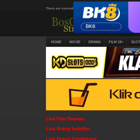
There are currently 25592 movies on our website
HOME
MOVIE
DRAMA
FILM 18+
SLO
Link Film Dewasa
Link Bokep Indofilm
Link Bokep FilmNikmat