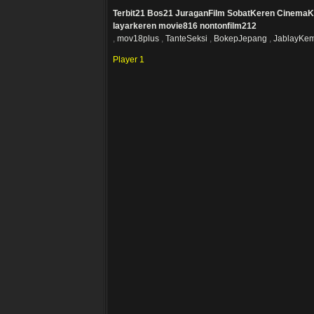
Terbit21
Bos21
JuraganFilm
SobatKeren
CinemaK
layarkeren
movie816
nontonfilm212
,
mov18plus
,
TanteSeksi
,
BokepJepang
,
JablayKe
Player 1