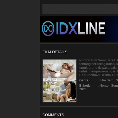
FILM DETAILS
Nonton Film Semi Barat Bl
tentang perselingkuhan 
untuk orang dewasa saja
untuk mempersenang isi
BosCinema21 Terbit21 Bo
Genre
:
Film Semi
,
S
Etiketler
:
Nonton Semi
2020
COMMENTS