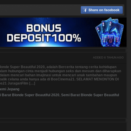
ADDED 6 TAHUN AGO
onde Super Beautiful 2020, adalah Bercerita tentang cerita kehidupan
dalam hubungan cinta menjadi hubungan seks dan mesum dan diharapkan
 dalam mencari bahan imajinasi untuk mencari anak tambahan maupun
 balik celana anda hanya ada di BosCinema21. SELAMAT MENONTON DI
s21 JuraganFilm […]
emi Jepang
 Barat Blonde Super Beautiful 2020
,
Semi Barat Blonde Super Beautiful