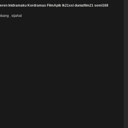
eren
Inidramaku
Kordramas
FilmApik
lk21xxi
duniafilm21
semi168
mbang
,
sijahat