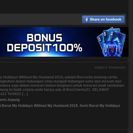
ADDED 6 TAHUN AGO
y Holidays Without My Husband 2019, adalah Bercerita tentang cerita
lingkuhan dalam hubungan cinta menjadi hubungan seks dan mesum dan
dewasa saja dalam mencari bahan imajinasi untuk mencari anak tambahan
ng isi balik celana anda hanya ada di BosCinema21. SELAMAT
21 Terbit21 […]
emi Jepang
 Barat My Holidays Without My Husband 2019
,
Semi Barat My Holidays
9