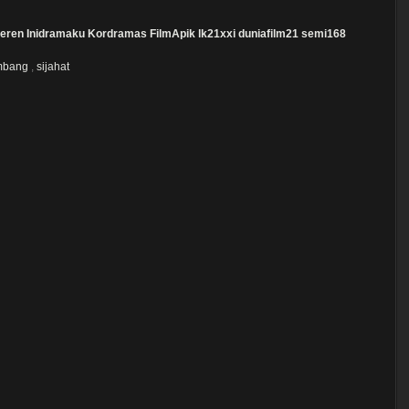
eren
Inidramaku
Kordramas
FilmApik
lk21xxi
duniafilm21
semi168
mbang
,
sijahat