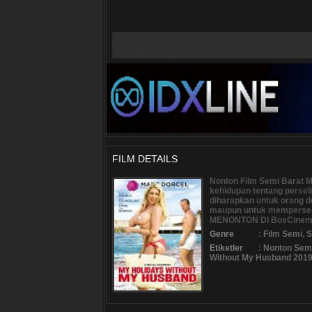
FILM DETAILS
Nonton Film Semi Barat M
kehidupan tentang perse
diharapkan untuk orang 
maupun untuk mempersena
MENONTON DI BosCinema
Genre
:
Film Semi
,
S
Etiketler
:
Nonton Semi
Without My Husband 201