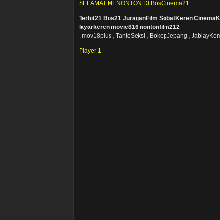
SELAMAT MENONTON DI BosCinema21
Terbit21
Bos21
JuraganFilm
SobatKeren
CinemaK
layarkeren
movie816
nontonfilm212
,
mov18plus
,
TanteSeksi
,
BokepJepang
,
JablayKe
Player 1