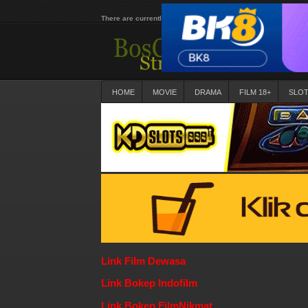
There are currently 25616 movies on our website
HOME
MOVIE
DRAMA
FILM 18+
SLO
Link Film Dewasa
Link Bokep Indofilm
Link Bokep FilmNikmat