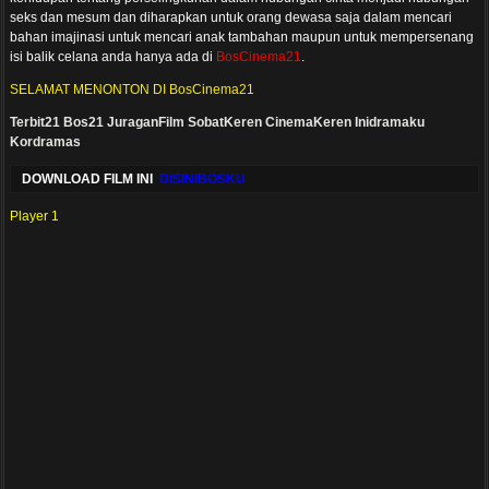
seks dan mesum dan diharapkan untuk orang dewasa saja dalam mencari
bahan imajinasi untuk mencari anak tambahan maupun untuk mempersenang
isi balik celana anda hanya ada di
BosCinema21
.
SELAMAT MENONTON DI BosCinema21
Terbit21
Bos21
JuraganFilm
SobatKeren
CinemaKeren
Inidramaku
Kordramas
DOWNLOAD FILM INI
DISINIBOSKU
Player 1