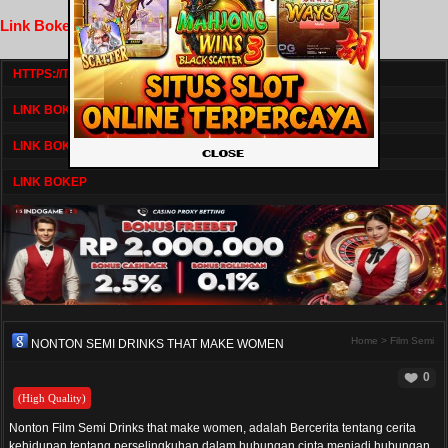
Link Bokep FilmNikmat
HTTPS://TV1.BOSKU21.CAM/
LINK BOKEP DRAMASERIAL
LINK BOKEP
LINK BOKEP
Home
>
Film Semi
NONTON SEMI DRINKS THAT MAKE WOMEN
0
(High Quality)
Nonton Film Semi Drinks that make women, adalah Bercerita tentang cerita
kehidupan tentang perselingkuhan dalam hubungan cinta menjadi hubungan