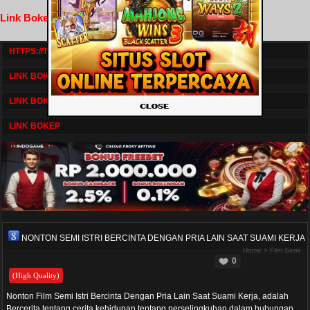
Link Bokep FilmNikmat
HTTPS://TV1.BOSKU21.CAM/
LINK BOKEP DRAMASERIAL
LINK BOKEP
LINK BOKEP
NONTON SEMI ISTRI BERCINTA DENGAN PRIA LAIN SAAT SUAMI KERJA
Home
>
Film Semi
0
(High Quality)
Nonton Film Semi Istri Bercinta Dengan Pria Lain Saat Suami Kerja, adalah
Bercerita tentang cerita kehidupan tentang perselingkuhan dalam hubungan