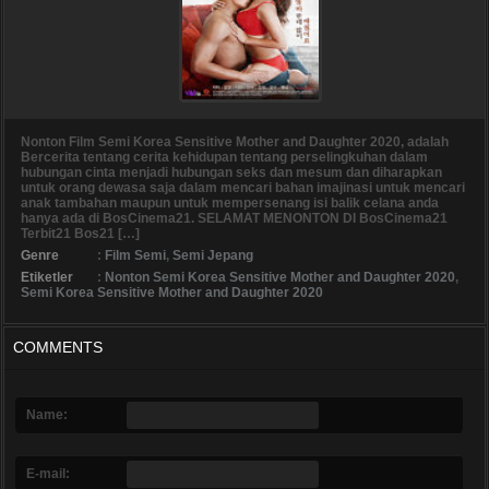
Nonton Film Semi Korea Sensitive Mother and Daughter 2020, adalah
Bercerita tentang cerita kehidupan tentang perselingkuhan dalam
hubungan cinta menjadi hubungan seks dan mesum dan diharapkan
untuk orang dewasa saja dalam mencari bahan imajinasi untuk mencari
anak tambahan maupun untuk mempersenang isi balik celana anda
hanya ada di BosCinema21. SELAMAT MENONTON DI BosCinema21
Terbit21 Bos21 […]
Genre
:
Film Semi
,
Semi Jepang
Etiketler
:
Nonton Semi Korea Sensitive Mother and Daughter 2020
,
Semi Korea Sensitive Mother and Daughter 2020
COMMENTS
Name:
E-mail: