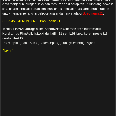
cinta menjadi hubungan seks dan mesum dan diharapkan untuk orang dewasa
saja dalam mencari bahan imajinasi untuk mencari anak tambahan maupun
untuk mempersenang isi balik celana anda hanya ada di
BosCinema21
.
SELAMAT MENONTON DI BosCinema21
Terbit21
Bos21
JuraganFilm
SobatKeren
CinemaKeren
Inidramaku
Kordramas
FilmApik
lk21xxi
duniafilm21
semi168
layarkeren
movie816
nontonfilm212
,
mov18plus
,
TanteSeksi
,
BokepJepang
,
JablayKembang
,
sijahat
Player 1