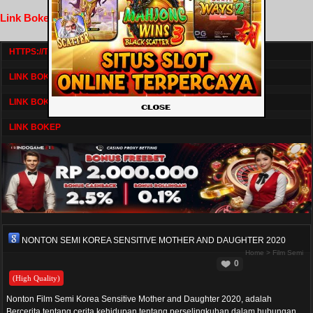
Link Bokep FilmNikmat
HTTPS://TV1.BOSKU21.CAM/
LINK BOKEP DRAMASERIAL
LINK BOKEP
LINK BOKEP
NONTON SEMI KOREA SENSITIVE MOTHER AND DAUGHTER 2020
Home
>
Film Semi
0
(High Quality)
Nonton Film Semi Korea Sensitive Mother and Daughter 2020, adalah
Bercerita tentang cerita kehidupan tentang perselingkuhan dalam hubungan