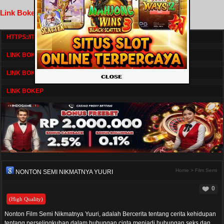
Link Bokep FilmNikmat
HTTPS://TV1.BOSKU21.CAM/
LINK BOKEP DRAMASERIAL
LINK BOKEP
LINK BOKEP
Home
>
Film Semi
NONTON SEMI NIKMATNYA YUURI
0
(High Quality)
Nonton Film Semi Nikmatnya Yuuri, adalah Bercerita tentang cerita kehidupan
tentang perselingkuhan dalam hubungan cinta menjadi hubungan seks dan