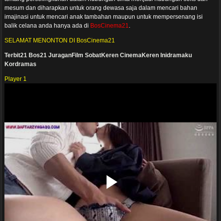
mesum dan diharapkan untuk orang dewasa saja dalam mencari bahan
imajinasi untuk mencari anak tambahan maupun untuk mempersenang isi
balik celana anda hanya ada di
BosCinema21
.
SELAMAT MENONTON DI BosCinema21
Terbit21
Bos21
JuraganFilm
SobatKeren
CinemaKeren
Inidramaku
Kordramas
Player 1