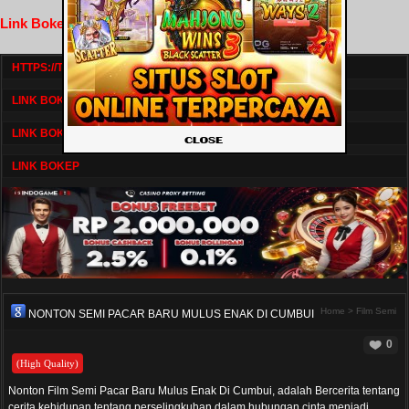
Link Bokep FilmNikmat
HTTPS://TV1.BOSKU21.CAM/
LINK BOKEP DRAMASERIAL
LINK BOKEP
LINK BOKEP
Home
>
Film Semi
NONTON SEMI PACAR BARU MULUS ENAK DI CUMBUI
0
(High Quality)
Nonton Film Semi Pacar Baru Mulus Enak Di Cumbui, adalah Bercerita tentang
cerita kehidupan tentang perselingkuhan dalam hubungan cinta menjadi