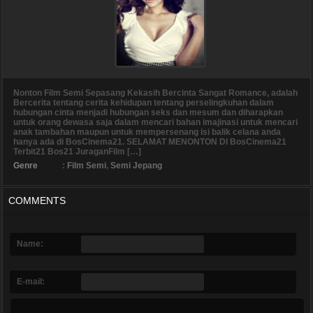
Nonton Film Semi Sepasang Kekasih Bercinta Sangat Romance, adalah
Bercerita tentang cerita kehidupan tentang perselingkuhan dalam
hubungan cinta menjadi hubungan seks dan mesum dan diharapkan
untuk orang dewasa saja dalam mencari bahan imajinasi untuk mencari
anak tambahan maupun untuk mempersenang isi balik celana anda
hanya ada di BosCinema21. SELAMAT MENONTON DI BosCinema21
Terbit21 Bos21 JuraganFilm […]
Genre
:
Film Semi
,
Semi Jepang
COMMENTS
Name:
E-mail: