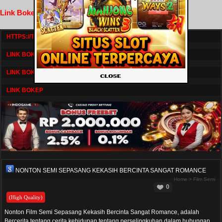
Link Bokep FilmNikmat
HTTPS://TV1.BOSKU21.CAM/
LINK BOKEP DRAMASERIAL
LINK BOKEP
LINK BOKEP
NONTON SEMI SEPASANG KEKASIH BERCINTA SANGAT ROMANCE
Home
>
Film Semi
0
(High Quality)
Nonton Film Semi Sepasang Kekasih Bercinta Sangat Romance, adalah
Bercerita tentang cerita kehidupan tentang perselingkuhan dalam hubungan