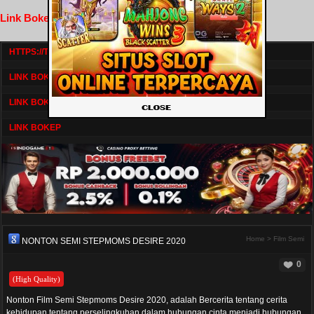
Link Bokep FilmNikmat
HTTPS://TV1.BOSKU21.CAM/
LINK BOKEP DRAMASERIAL
LINK BOKEP
LINK BOKEP
Home
>
Film Semi
NONTON SEMI STEPMOMS DESIRE 2020
0
(High Quality)
Nonton Film Semi Stepmoms Desire 2020, adalah Bercerita tentang cerita
kehidupan tentang perselingkuhan dalam hubungan cinta menjadi hubungan