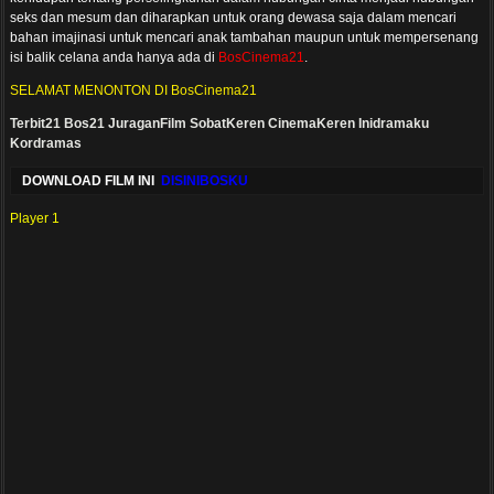
seks dan mesum dan diharapkan untuk orang dewasa saja dalam mencari
bahan imajinasi untuk mencari anak tambahan maupun untuk mempersenang
isi balik celana anda hanya ada di
BosCinema21
.
SELAMAT MENONTON DI BosCinema21
Terbit21
Bos21
JuraganFilm
SobatKeren
CinemaKeren
Inidramaku
Kordramas
DOWNLOAD FILM INI
DISINIBOSKU
Player 1