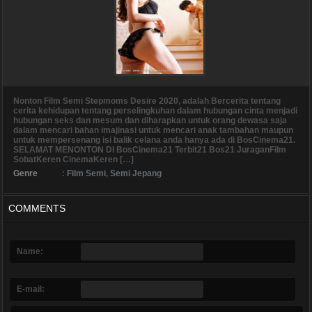
Nonton Film Semi Stepmoms Desire 2020, adalah Bercerita tentang
cerita kehidupan tentang perselingkuhan dalam hubungan cinta menjadi
hubungan seks dan mesum dan diharapkan untuk orang dewasa saja
dalam mencari bahan imajinasi untuk mencari anak tambahan maupun
untuk mempersenang isi balik celana anda hanya ada di BosCinema21.
SELAMAT MENONTON DI BosCinema21 Terbit21 Bos21 JuraganFilm
SobatKeren CinemaKeren […]
Genre
:
Film Semi
,
Semi Jepang
COMMENTS
Name:
E-mail: