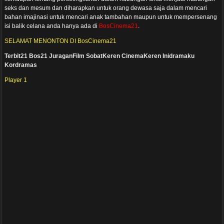
seks dan mesum dan diharapkan untuk orang dewasa saja dalam mencari
bahan imajinasi untuk mencari anak tambahan maupun untuk mempersenang
isi balik celana anda hanya ada di
BosCinema21
.
SELAMAT MENONTON DI BosCinema21
Terbit21
Bos21
JuraganFilm
SobatKeren
CinemaKeren
Inidramaku
Kordramas
Player 1