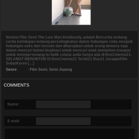
Nonton Film Semi The Lure Man Insidiously, adalah Bercerita tentang
cerita kehidupan tentang perselingkuhan dalam hubungan cinta menjadi
hubungan seks dan mesum dan diharapkan untuk orang dewasa saja
dalam mencari bahan imajinasi untuk mencari anak tambahan maupun
untuk mempersenang isi balik celana anda hanya ada di BosCinema21.
SELAMAT MENONTON DI BosCinema21 Terbit21 Bos21 JuraganFilm
SobatKeren […]
Genre
:
Film Semi
,
Semi Jepang
COMMENTS
Name:
E-mail: