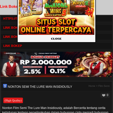
Link Bokep FilmNikmat
HTTPS://TV1.BOSKU21.CAM/
LINK BOKEP DRAMASERIAL
LINK BOKEP
LINK BOKEP
Home
>
Film Semi
NONTON SEMI THE LURE MAN INSIDIOUSLY
0
(High Quality)
Nonton Film Semi The Lure Man Insidiously, adalah Bercerita tentang cerita
kehidupan tentang perselingkuhan dalam hubungan cinta menjadi hubungan