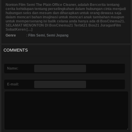
Nonton Film Semi The Plain Office Cleaner, adalah Bercerita tentang
cerita kehidupan tentang perselingkuhan dalam hubungan cinta menjadi
hubungan seks dan mesum dan diharapkan untuk orang dewasa saja
dalam mencari bahan imajinasi untuk mencari anak tambahan maupun
untuk mempersenang isi balik celana anda hanya ada di BosCinema21.
SELAMAT MENONTON DI BosCinema21 Terbit21 Bos21 JuraganFilm
SobatKeren […]
Genre
:
Film Semi
,
Semi Jepang
COMMENTS
Name:
E-mail: