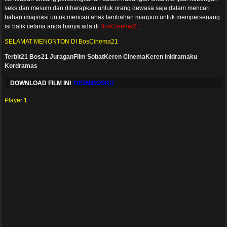
seks dan mesum dan diharapkan untuk orang dewasa saja dalam mencari
bahan imajinasi untuk mencari anak tambahan maupun untuk mempersenang
isi balik celana anda hanya ada di
BosCinema21
.
SELAMAT MENONTON DI BosCinema21
Terbit21
Bos21
JuraganFilm
SobatKeren
CinemaKeren
Inidramaku
Kordramas
DOWNLOAD FILM INI
DISINIBOSKU
Player 1