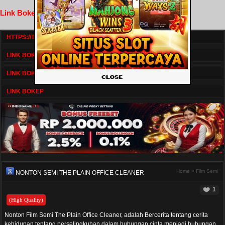
Link Bokep FilmNikmat
HTTPS://TV1.BOSKU21.CAM/
LINK BOKEP DRAMASERIAL
LINK BOKEP
LINK BOKEP
Home
>
Film Semi
NONTON SEMI THE PLAIN OFFICE CLEANER
1
(High Quality)
Nonton Film Semi The Plain Office Cleaner, adalah Bercerita tentang cerita
kehidupan tentang perselingkuhan dalam hubungan cinta menjadi hubungan