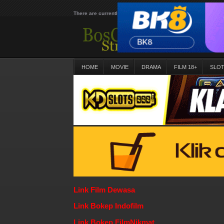
There are currently 25642 movies on our website
HOME
MOVIE
DRAMA
FILM 18+
SLO
Link Film Dewasa
Link Bokep Indofilm
Link Bokep FilmNikmat