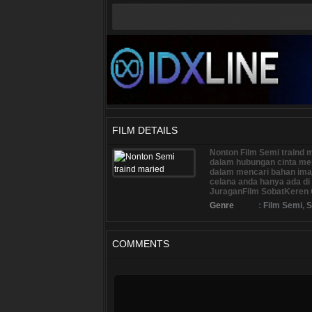
FILM DETAILS
Nonton Film Semi traind m
dalam hubungan cinta me
dalam mencari bahan ima
celana anda hanya ada 
JuraganFilm SobatKeren
Genre
:
Film Semi
,
S
COMMENTS