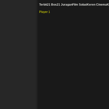
Terbit21
Bos21
JuraganFilm
SobatKeren
CinemaK
Player 1