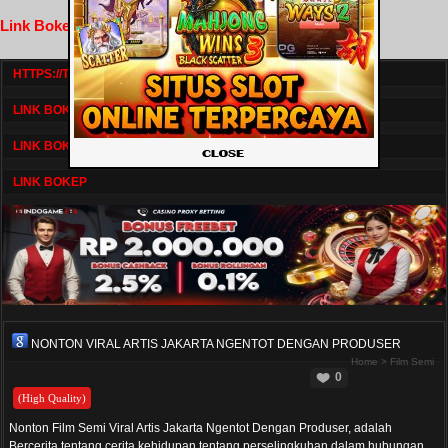
Link Bokep FilmNikmat
HTTPS://TV1.BOSKU21.CAM/
LINK BOKEP DRAMASERIAL
LINK BOKEP
LINK BOKEP
NONTON VIRAL ARTIS JAKARTA NGENTOT DENGAN PRODUSER
Home
>
Film Semi
0
(High Quality)
Nonton Film Semi Viral Artis Jakarta Ngentot Dengan Produser, adalah
Bercerita tentang cerita kehidupan tentang perselingkuhan dalam hubungan